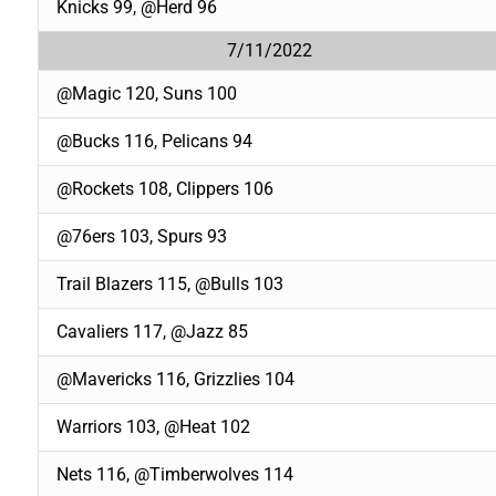
Knicks 99, @Herd 96
7/11/2022
@Magic 120, Suns 100
@Bucks 116, Pelicans 94
@Rockets 108, Clippers 106
@76ers 103, Spurs 93
Trail Blazers 115, @Bulls 103
Cavaliers 117, @Jazz 85
@Mavericks 116, Grizzlies 104
Warriors 103, @Heat 102
Nets 116, @Timberwolves 114