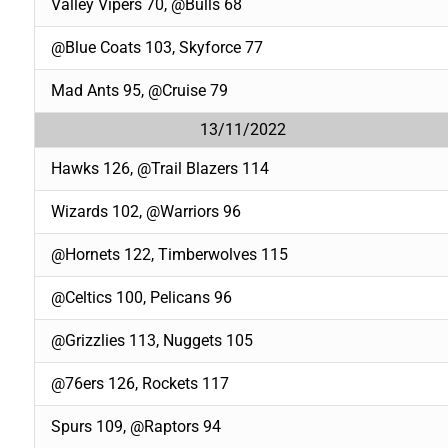
Valley Vipers 70, @Bulls 68
@Blue Coats 103, Skyforce 77
Mad Ants 95, @Cruise 79
13/11/2022
Hawks 126, @Trail Blazers 114
Wizards 102, @Warriors 96
@Hornets 122, Timberwolves 115
@Celtics 100, Pelicans 96
@Grizzlies 113, Nuggets 105
@76ers 126, Rockets 117
Spurs 109, @Raptors 94