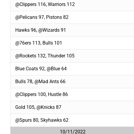
@Clippers 116, Warriors 112
@Pelicans 97, Pistons 82
Hawks 96, @Wizards 91
@76ers 113, Bulls 101
@Rockets 132, Thunder 105
Blue Coats 92, @Blue 64
Bulls 78, @Mad Ants 66
@Clippers 100, Hustle 86
Gold 105, @Knicks 87
@Spurs 80, Skyhawks 62
10/11/2022