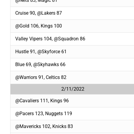
@Nets 83, Magic 81
Cruise 90, @Lakers 87
@Gold 106, Kings 100
Valley Vipers 104, @Squadron 86
Hustle 91, @Skyforce 61
Blue 69, @Skyhawks 66
@Warriors 91, Celtics 82
2/11/2022
@Cavaliers 111, Kings 96
@Pacers 123, Nuggets 119
@Mavericks 102, Knicks 83