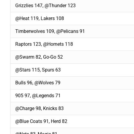
Grizzlies 147, @Thunder 123
@Heat 119, Lakers 108
Timberwolves 109, @Pelicans 91
Raptors 123, @Hornets 118
@Swarm 82, Go-Go 52
@Stars 115, Spurs 63
Bulls 96, @Wolves 79
905 97, @Legends 71
@Charge 98, Knicks 83
@Blue Coats 91, Herd 82