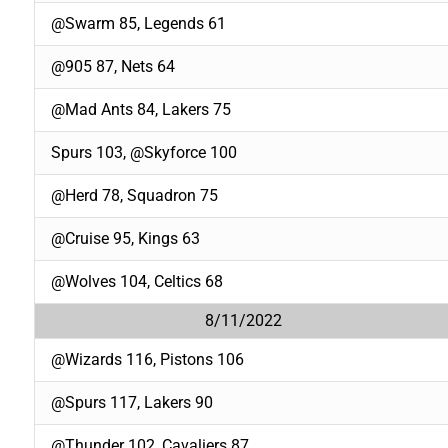
@Swarm 85, Legends 61
@905 87, Nets 64
@Mad Ants 84, Lakers 75
Spurs 103, @Skyforce 100
@Herd 78, Squadron 75
@Cruise 95, Kings 63
@Wolves 104, Celtics 68
8/11/2022
@Wizards 116, Pistons 106
@Spurs 117, Lakers 90
@Thunder 102, Cavaliers 87