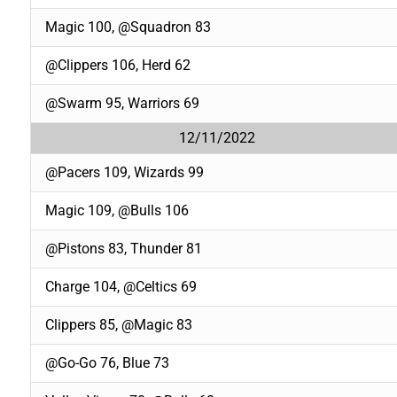
Magic 100, @Squadron 83
@Clippers 106, Herd 62
@Swarm 95, Warriors 69
12/11/2022
@Pacers 109, Wizards 99
Magic 109, @Bulls 106
@Pistons 83, Thunder 81
Charge 104, @Celtics 69
Clippers 85, @Magic 83
@Go-Go 76, Blue 73