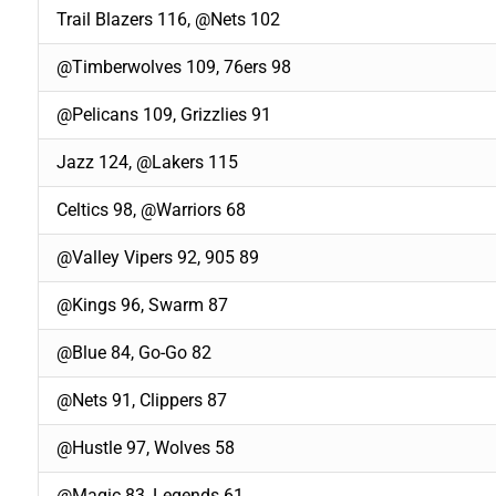
Trail Blazers 116, @Nets 102
@Timberwolves 109, 76ers 98
@Pelicans 109, Grizzlies 91
Jazz 124, @Lakers 115
Celtics 98, @Warriors 68
@Valley Vipers 92, 905 89
@Kings 96, Swarm 87
@Blue 84, Go-Go 82
@Nets 91, Clippers 87
@Hustle 97, Wolves 58
@Magic 83, Legends 61