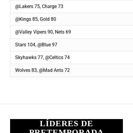
@Lakers 75, Charge 73
@Kings 85, Gold 80
@Valley Vipers 90, Nets 69
Stars 104, @Blue 97
Skyhawks 77, @Celtics 74
Wolves 83, @Mad Ants 72
LÍDERES DE
PRETEMPORADA