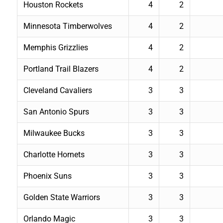
Houston Rockets
4
2
Minnesota Timberwolves
4
2
Memphis Grizzlies
4
2
Portland Trail Blazers
4
2
Cleveland Cavaliers
3
3
San Antonio Spurs
3
3
Milwaukee Bucks
3
3
Charlotte Hornets
3
3
Phoenix Suns
3
3
Golden State Warriors
3
3
Orlando Magic
3
3