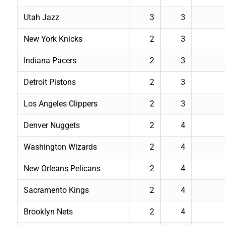
Utah Jazz
3
3
New York Knicks
2
3
Indiana Pacers
2
3
Detroit Pistons
2
3
Los Angeles Clippers
2
3
Denver Nuggets
2
4
Washington Wizards
2
4
New Orleans Pelicans
2
4
Sacramento Kings
2
4
Brooklyn Nets
2
4