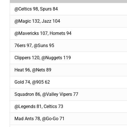
@Celtics 98, Spurs 84
@Magic 132, Jazz 104
@Mavericks 107, Hornets 94
76ers 97, @Suns 95
Clippers 120, @Nuggets 119
Heat 96, @Nets 89
Gold 74, @905 62
Squadron 86, @Valley Vipers 77
@Legends 81, Celtics 73
Mad Ants 78, @Go-Go 71