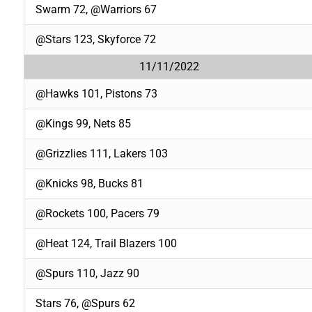
Swarm 72, @Warriors 67
@Stars 123, Skyforce 72
11/11/2022
@Hawks 101, Pistons 73
@Kings 99, Nets 85
@Grizzlies 111, Lakers 103
@Knicks 98, Bucks 81
@Rockets 100, Pacers 79
@Heat 124, Trail Blazers 100
@Spurs 110, Jazz 90
Stars 76, @Spurs 62