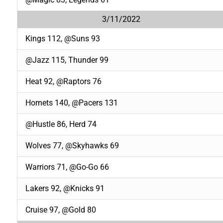
3/11/2022
Kings 112, @Suns 93
@Jazz 115, Thunder 99
Heat 92, @Raptors 76
Hornets 140, @Pacers 131
@Hustle 86, Herd 74
Wolves 77, @Skyhawks 69
Warriors 71, @Go-Go 66
Lakers 92, @Knicks 91
Cruise 97, @Gold 80