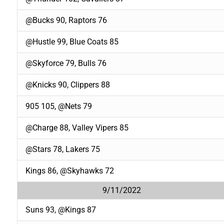
@Bucks 90, Raptors 76
@Hustle 99, Blue Coats 85
@Skyforce 79, Bulls 76
@Knicks 90, Clippers 88
905 105, @Nets 79
@Charge 88, Valley Vipers 85
@Stars 78, Lakers 75
Kings 86, @Skyhawks 72
9/11/2022
Suns 93, @Kings 87