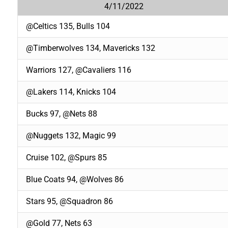
4/11/2022
@Celtics 135, Bulls 104
@Timberwolves 134, Mavericks 132
Warriors 127, @Cavaliers 116
@Lakers 114, Knicks 104
Bucks 97, @Nets 88
@Nuggets 132, Magic 99
Cruise 102, @Spurs 85
Blue Coats 94, @Wolves 86
Stars 95, @Squadron 86
@Gold 77, Nets 63