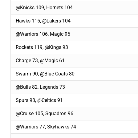
@Knicks 109, Hornets 104
Hawks 115, @Lakers 104
@Warriors 106, Magic 95
Rockets 119, @Kings 93
Charge 73, @Magic 61
Swarm 90, @Blue Coats 80
@Bulls 82, Legends 73
Spurs 93, @Celtics 91
@Cruise 105, Squadron 96
@Warriors 77, Skyhawks 74