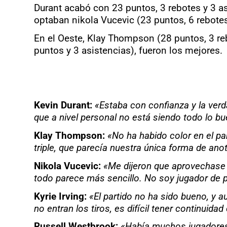
Durant acabó con 23 puntos, 3 rebotes y 3 asi
optaban nikola Vucevic (23 puntos, 6 rebotes
En el Oeste, Klay Thompson (28 puntos, 3 reb
puntos y 3 asistencias), fueron los mejores.
Kevin Durant:
«Estaba con confianza y la verd
que a nivel personal no está siendo todo lo b
Klay Thompson:
«No ha habido color en el pa
triple, que parecía nuestra única forma de ano
Nikola Vucevic:
«Me dijeron que aprovechase m
todo parece más sencillo. No soy jugador de p
Kyrie Irving:
«El partido no ha sido bueno, y 
no entran los tiros, es difícil tener continuid
Russell Westbrook:
«Había muchos jugadores 