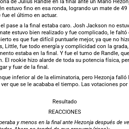
oria de Julius Randle en la final ante un Mario Hezon
n estuvo fino en esa ronda, logrando un mate de 49 pu
fue el último en actuar.
el pase a la final estaba caro. Josh Jackson no est
mate estuvo bien realizado y fue complicado, le faltó
ierto es que fue difícil puntuarle mejor, ya que no h
, Little, fue todo energía y complicidad con la grada
nto estaba en la final. Y fue el turno de Randle, qu
on. El rookie hizo alarde de toda su potencia física, 
r y fuar de la final.
nque inferior al de la eliminatoria, pero Hezonja falló
 ver que se le acababa el tiempo. Las votaciones por 
Resultado
REACCIONES
eraba y menos en la final ante Hezonja después de ver