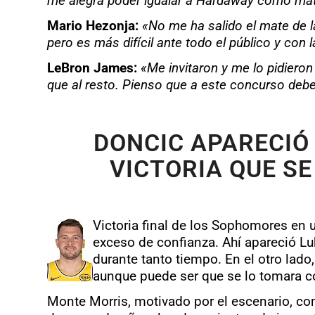
me alegra poder igualar a Hardaway como mata
Mario Hezonja:
«No me ha salido el mate de la
pero es más difícil ante todo el público y con 
LeBron James:
«Me invitaron y me lo pidiero
que al resto. Pienso que a este concurso debe
DONCIC APARECIÓ
VICTORIA QUE S
Victoria final de los Sophomores en 
exceso de confianza. Ahí apareció Lu
durante tanto tiempo. En el otro lado
aunque puede ser que se lo tomara c
Monte Morris, motivado por el escenario, co