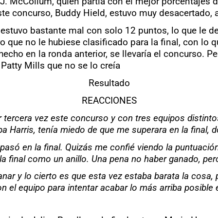
J. McCollum, quien partía con el mejor porcentajes de 
te concurso, Buddy Hield, estuvo muy desacertado,
e estuvo bastante mal con solo 12 puntos, lo que le 
ro que no le hubiese clasificado para la final, con l
echo en la ronda anterior, se llevaría el concurso. Pe
Patty Mills que no se lo creía
Resultado
REACCIONES
tercera vez este concurso y con tres equipos distintos
 Harris, tenía miedo de que me superara en la final, d
asó en la final. Quizás me confié viendo la puntuación 
la final como un anillo. Una pena no haber ganado, pero 
anar y lo cierto es que esta vez estaba barata la cosa
 el equipo para intentar acabar lo más arriba posible e