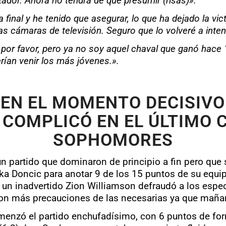
dor. Ahora no tendrá de que presumir (risas)».
 final y he tenido que asegurar, lo que ha dejado la vi
las cámaras de televisión. Seguro que lo volveré a inten
n por favor, pero ya no soy aquel chaval que ganó ha
rían venir los más jóvenes.».
 EN EL MOMENTO DECISIVO
E COMPLICÓ EN EL ÚLTIMO 
SOPHOMORES
un partido que dominaron de principio a fin pero que 
ka Doncic para anotar 9 de los 15 puntos de su equip
, un inadvertido Zion Williamson defraudó a los espe
on más precauciones de las necesarias ya que mañan
menzó el partido enchufadísimo, con 6 puntos de for