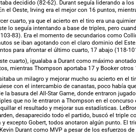
staba decidido (82-62). Durant seguía liderando a lo
En el Oeste, Irving era el mejor con 16 puntos, mien
 cuarto, ya que el acierto en el tiro era una quimier
ste lo seguía intentando a base de triples, pero cuand
(103-83). Era el momento de secundarios como Collins
utos se iban agotando con el claro dominio del Este. 
ntos para afrontar el último cuarto, 17 abajo (118-10
ste cuarto), igualaba a Durant como máximo anotado
untos, mientras Thompson aportaba 17 y Booker otros 
sitaba un milagro y mejorar mucho su acierto en el ti
iese con el intercambio de canastas, poco había que 
e la basura del All-Star Game, donde entraron jugado
iples que no le entraron a Thompson en el concurso d
quillar el resultado y mejorar sus estadísticas. LeBr
en, desaparecido todo el partido, buscó el triple con
on y excepto Gobert, todos anotaron algún punto. El t
Kevin Durant como MVP a pesar de los esfuerzos de 