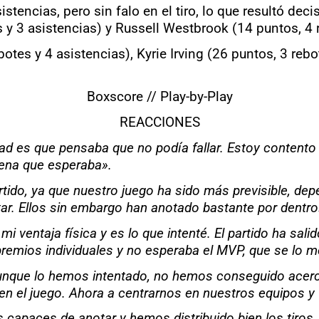
stencias, pero sin falo en el tiro, lo que resultó dec
 y 3 asistencias) y Russell Westbrook (14 puntos, 4 
otes y 4 asistencias), Kyrie Irving (26 puntos, 3 reb
Boxscore
//
Play-by-Play
REACCIONES
ad es que pensaba que no podía fallar. Estoy contento 
uena que esperaba».
rtido, ya que nuestro juego ha sido más previsible, dep
tar. Ellos sin embargo han anotado bastante por dentro
i ventaja física y es lo que intenté. El partido ha sa
remios individuales y no esperaba el MVP, que se lo m
aunque lo hemos intentado, no hemos conseguido acerca
ad en el juego. Ahora a centrarnos en nuestros equipos y
capaces de anotar y hemos distribuido bien los tiros