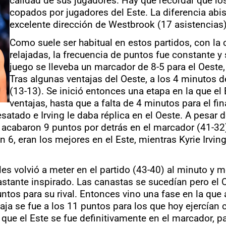
calidad de sus jugadores. Hay que recordar que l
copados por jugadores del Este. La diferencia abi
excelente dirección de Westbrook (17 asistencias) 
Como suele ser habitual en estos partidos, con la
relajadas, la frecuencia de puntos fue constante y 
juego se lleveba un marcador de 8-5 para el Oeste,
Tras algunas ventajas del Oeste, a los 4 minutos de
(13-13). Se inició entonces una etapa en la que el
ventajas, hasta que a falta de 4 minutos para el fi
satado e Irving le daba réplica en el Oeste. A pesar 
 y acabaron 9 puntos por detrás en el marcador (41-
, eran los mejores en el Este, mientras Kyrie Irving
es volvió a meter en el partido (43-40) al minuto y me
stante inspirado. Las canastas se sucedían pero el O
tos para su rival. Entonces vino una fase en la que a
aja se fue a los 11 puntos para los que hoy ejercían
 que el Este se fue definitivamente en el marcador, p