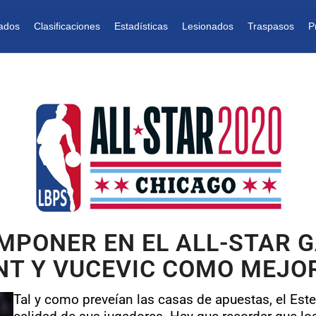
ados
Clasificaciones
Estadísticas
Lesionados
Traspasos
P
 IMPONER EN EL ALL-STAR
NT Y VUCEVIC COMO MEJO
Tal y como preveían las casas de apuestas, el Est