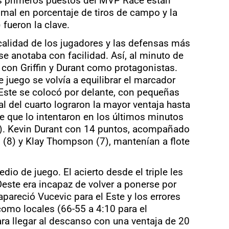
os primeros puestos del MVP Race están
smal en porcentaje de tiros de campo y la
fueron la clave.
 calidad de los jugadores y las defensas más
se anotaba con facilidad. Así, al minuto de
 con Griffin y Durant como protagonistas.
 juego se volvía a equilibrar el marcador
 Este se colocó por delante, con pequeñas
nal del cuarto lograron la mayor ventaja hasta
de que lo intentaron en los últimos minutos
32). Kevin Durant con 14 puntos, acompañado
 (8) y Klay Thompson (7), mantenían a flote
dio de juego. El acierto desde el triple les
este era incapaz de volver a ponerse por
pareció Vucevic para el Este y los errores
 como locales (66-55 a 4:10 para el
ara llegar al descanso con una ventaja de 20