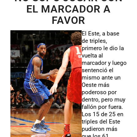
EL MARCADOR A
FAVOR
El Este, a base
de triples,
primero le dio la
vuelta al
marcador y luego
sentenció el
mismo ante un
Oeste más
poderoso por
dentro, pero muy
fallón por fuera.
Los 15 de 25 en
triples del Este
pudieron más
que los 61