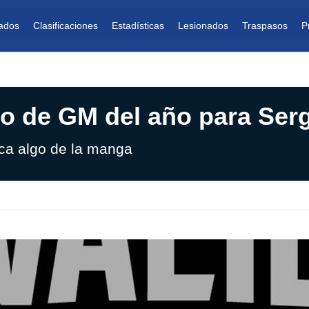
ados
Clasificaciones
Estadísticas
Lesionados
Traspasos
P
io de GM del año para Ser
ca algo de la manga