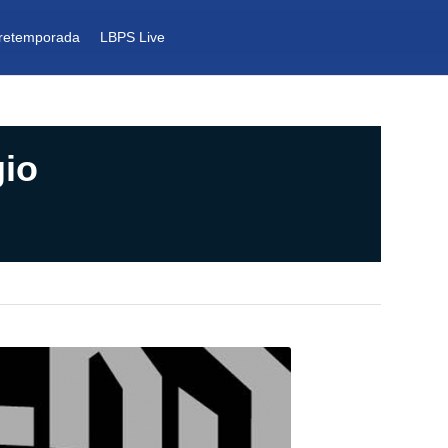
retemporada
LBPS Live
gio