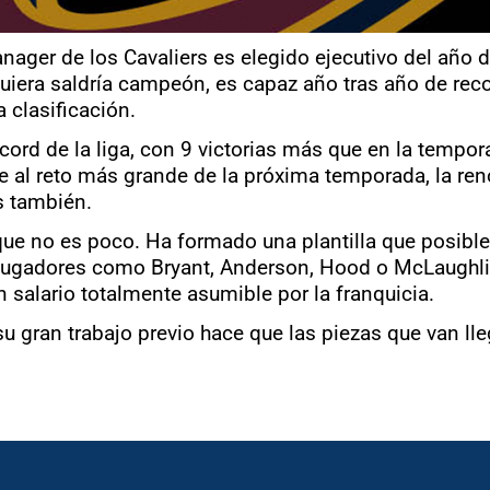
anager de los Cavaliers es elegido ejecutivo del año 
era saldría campeón, es capaz año tras año de recon
a clasificación.
rd de la liga, con 9 victorias más que en la tempora
nte al reto más grande de la próxima temporada, la re
s también.
ue no es poco. Ha formado una plantilla que posiblem
e jugadores como Bryant, Anderson, Hood o McLaughli
salario totalmente asumible por la franquicia.
su gran trabajo previo hace que las piezas que van ll