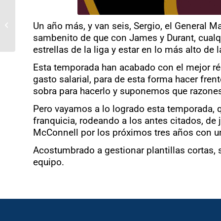
Kayin Shonibare, de los
Un año más, y van seis, Sergio, el General M
Pelicans, elegido
entrenador del año
sambenito de que con James y Durant, cualqui
estrellas de la liga y estar en lo más alto de l
Esta temporada han acabado con el mejor réco
gasto salarial, para de esta forma hacer fre
sobra para hacerlo y suponemos que razone
Pero vayamos a lo logrado esta temporada, q
franquicia, rodeando a los antes citados, d
McConnell por los próximos tres años con un 
Acostumbrado a gestionar plantillas cortas, 
equipo.