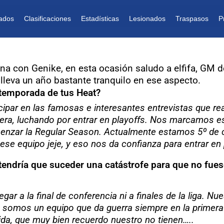
ados
Clasificaciones
Estadísticas
Lesionados
Traspasos
P
 con Genike, en esta ocasión saludo a elfifa, GM de
lleva un año bastante tranquilo en ese aspecto.
a temporada de tus Heat?
ipar en las famosas e interesantes entrevistas que re
iera, luchando por entrar en playoffs. Nos marcamos 
nzar la Regular Season. Actualmente estamos 5º de co
se equipo jeje, y eso nos da confianza para entrar en 
tendría que suceder una catástrofe para que no fuese 
r a la final de conferencia ni a finales de la liga. Nu
e somos un equipo que da guerra siempre en la primer
da, que muy bien recuerdo nuestro no tienen…..