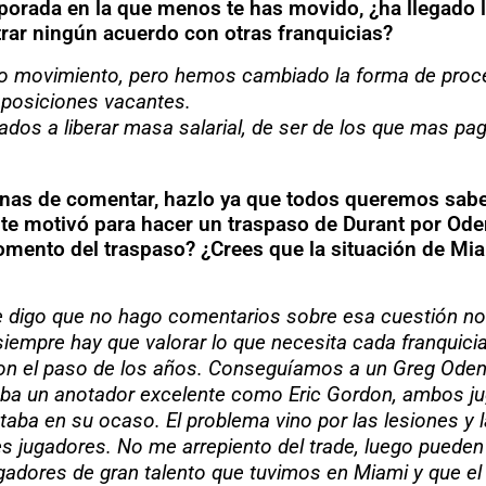
porada en la que menos te has movido, ¿ha llegado la
ar ningún acuerdo con otras franquicias?
 movimiento, pero hemos cambiado la forma de proced
 posiciones vacantes.
ados a liberar masa salarial, de ser de los que mas p
anas de comentar, hazlo ya que todos queremos sabe
 te motivó para hacer un traspaso de Durant por Oden
omento del traspaso? ¿Crees que la situación de Mia
te digo que no hago comentarios sobre esa cuestión no
e, siempre hay que valorar lo que necesita cada franquic
con el paso de los años. Conseguíamos a un Greg Oden,
egaba un anotador excelente como Eric Gordon, ambos 
taba en su ocaso. El problema vino por las lesiones y l
es jugadores. No me arrepiento del trade, luego puede
ugadores de gran talento que tuvimos en Miami y que el 