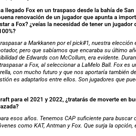
 llegado Fox en un traspaso desde la bahía de San Fr
buena renovación de un jugador que apunta a import
tar a Fox? ¿veías la necesidad de tener un jugador d
 100%?
aspasar a Markkanen por el pick#1, nuestra elección 
tador, pero que sabíamos que encaraba su último año y
ibilidad de Edwards con McCollum, era evidente. Durant
raspasar a Fox, al seleccionar a LaMelo Ball. Fox es u
rella, con mucho futuro y que nos aportaría también de
stión es adaptarlos entre ellos. Son jugadores que pue
draft para el 2021 y 2022, ¿tratarás de moverte en b
trazada?
para esos años. Tenemos CAP suficiente para buscar 
óvenes como KAT, Antman y Fox. Que surja la opción, e