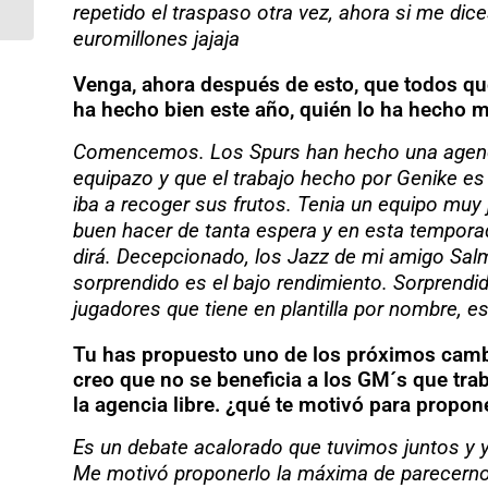
repetido el traspaso otra vez, ahora si me dic
que Beal»
euromillones jajaja
Venga, ahora después de esto, que todos qu
ha hecho bien este año, quién lo ha hecho m
Comencemos. Los Spurs han hecho una agencia 
equipazo y que el trabajo hecho por Genike es 
iba a recoger sus frutos. Tenia un equipo muy
buen hacer de tanta espera y en esta temporad
dirá. Decepcionado, los Jazz de mi amigo Salm
sorprendido es el bajo rendimiento. Sorprendi
jugadores que tiene en plantilla por nombre, e
Tu has propuesto uno de los próximos cambio
creo que no se beneficia a los GM´s que tra
la agencia libre. ¿qué te motivó para propo
Es un debate acalorado que tuvimos juntos y 
Me motivó proponerlo la máxima de parecerno