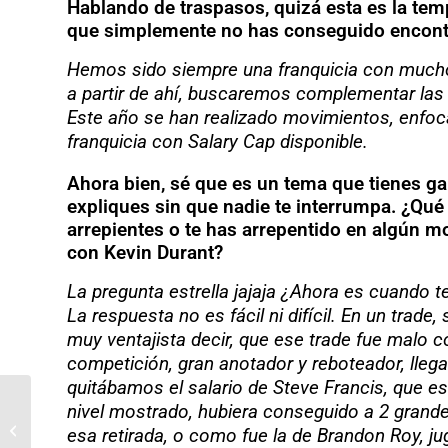
Hablando de traspasos, quizá esta es la tem
que simplemente no has conseguido encontr
Hemos sido siempre una franquicia con mucho
a partir de ahí, buscaremos complementar las
Este año se han realizado movimientos, enfoc
franquicia con Salary Cap disponible.
Ahora bien, sé que es un tema que tienes g
expliques sin que nadie te interrumpa. ¿Qué
arrepientes o te has arrepentido en algún m
con Kevin Durant?
La pregunta estrella jajaja ¿Ahora es cuando 
La respuesta no es fácil ni difícil. En un trad
muy ventajista decir, que ese trade fue malo 
competición, gran anotador y reboteador, ll
quitábamos el salario de Steve Francis, que es
GeniKe: «Mitchell nos
nivel mostrado, hubiera conseguido a 2 grand
puede aportar
esa retirada, o como fue la de Brandon Roy, j
prácticamente lo mismo