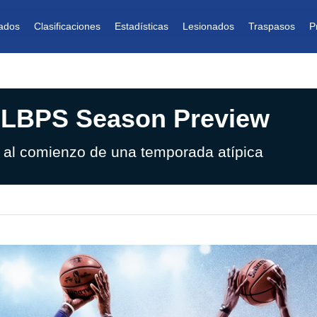
ados
Clasificaciones
Estadísticas
Lesionados
Traspasos
P
 LBPS Season Preview
o al comienzo de una temporada atípica