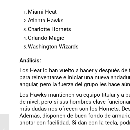
Miami Heat
Atlanta Hawks
Charlotte Hornets
Orlando Magic
Washington Wizards
Análisis:
Los Heat lo han vuelto a hacer y después d
para reinventarse e iniciar una nueva andad
angular, pero la fuerza del grupo les hace aú
Los Hawks mantienen su equipo titular y a bu
de nivel, pero si sus hombres clave funciona
más dudas nos ofrecen son los Hornets. Desd
Además, disponen de buen fondo de armario y 
kissofjudas: «El
anotar con facilidad. Si dan con la tecla, pod
traspaso de Harden por