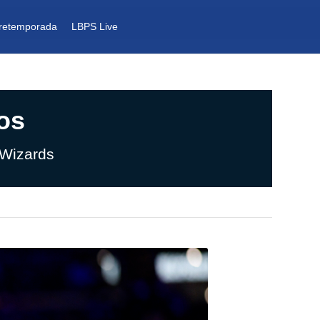
retemporada
LBPS Live
os
 Wizards