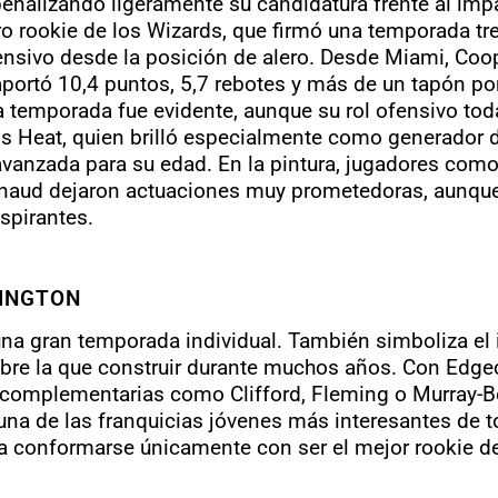
n penalizando ligeramente su candidatura frente al
ro rookie de los Wizards, que firmó una temporada t
fensivo desde la posición de alero.
Desde Miami, Coop
aportó 10,4 puntos, 5,7 rebotes y más de un tapón po
la temporada fue evidente, aunque su rol ofensivo tod
s Heat, quien brilló especialmente como generador d
avanzada para su edad.
En la pintura, jugadores com
aud dejaron actuaciones muy prometedoras, aunque si
spirantes.
HINGTON
a gran temporada individual. También simboliza el i
bre la que construir durante muchos años.
Con Edgec
omplementarias como Clifford, Fleming o Murray-Bo
 una de las franquicias jóvenes más interesantes de 
conformarse únicamente con ser el mejor rookie de 