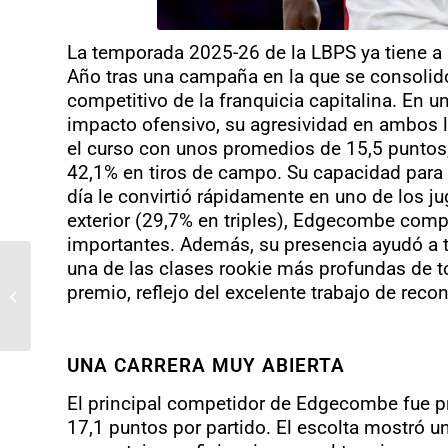
La temporada 2025-26 de la LBPS ya tiene a 
Año tras una campaña en la que se consolidó
competitivo de la franquicia capitalina.
En un
impacto ofensivo, su agresividad en ambos l
el curso con unos promedios de 15,5 puntos,
42,1% en tiros de campo.
Su capacidad para 
día le convirtió rápidamente en uno de los 
exterior (29,7% en triples), Edgecombe comp
importantes.
Además, su presencia ayudó a t
una de las clases rookie más profundas de to
Wembanyama repite
premio, reflejo del excelente trabajo de recon
como mejor defensor
del año
UNA CARRERA MUY ABIERTA
El principal competidor de Edgecombe fue p
17,1 puntos por partido. El escolta mostró 