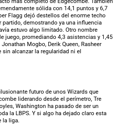
 impacto más completo de Edgecombe.
También
remendamente sólida con 14,1 puntos y 6,7
er Flagg dejó destellos del enorme techo
r partido, demostrando ya una influencia
avía estuvo algo limitado.
Otro nombre
e juego, promediando 4,3 asistencias y 1,45
o Jonathan Mogbo, Derik Queen, Rasheer
n alcanzar la regularidad ni el
lusionante futuro de unos Wizards que
ombe liderando desde el perímetro, Tre
yles, Washington ha pasado de ser un
toda la LBPS.
Y si algo ha dejado claro esta
la liga.