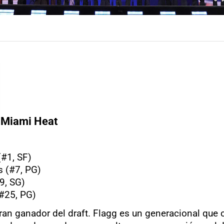
Miami Heat
(#1, SF)
s (#7, PG)
9, SG)
(#25, PG)
ran ganador del draft. Flagg es un generacional que 