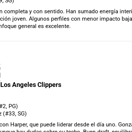
9, SG)
 completa y con sentido. Han sumado energía interio
ección joven. Algunos perfiles con menor impacto baj
enfoque general es excelente.
Los Angeles Clippers
#2, PG)
 (#33, SG)
con Harper, que puede liderar desde el día uno. Gonz
unque hay dudas sobre su techo. Buen draft, equilibr