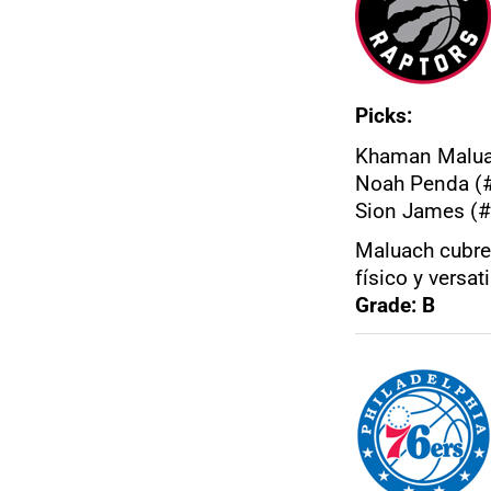
Picks:
Khaman Maluac
Noah Penda (#
Sion James (#
Maluach cubre
físico y versat
Grade: B