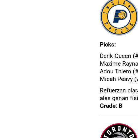
Picks:
Derik Queen (#
Maxime Raynau
Adou Thiero (#
Micah Peavy (
Refuerzan clar
alas ganan fís
Grade: B