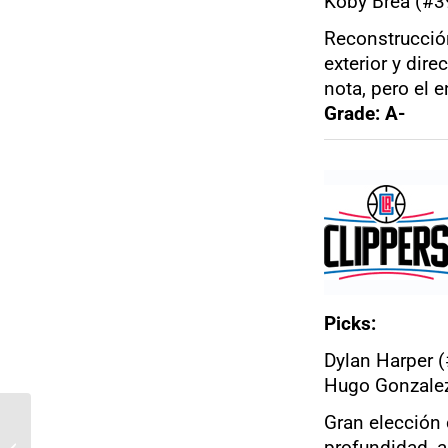
Koby Brea (#3
Reconstrucción
exterior y dir
nota, pero el 
Grade: A-
Picks:
Dylan Harper (
Hugo Gonzalez
Gran elección 
profundidad, a
Draft 2025