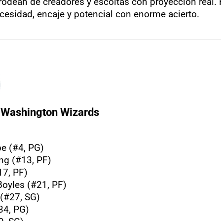
 rodean de creadores y escoltas con proyección real.
esidad, encaje y potencial con enorme acierto.
Washington Wizards
e (#4, PG)
ng (#13, PF)
17, PF)
Boyles (#21, PF)
 (#27, SG)
34, PG)