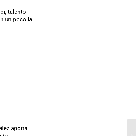
r, talento
an un poco la
ález aporta
ado.