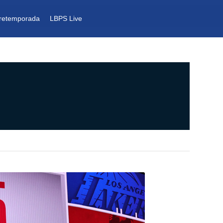
retemporada
LBPS Live