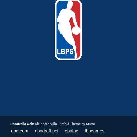
Desarrollo web:
Alejandro Villa -
Enfold Theme by Kriesi
nba.com
nbadraft.net
cbafaq
fbbgames