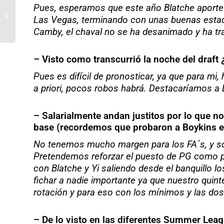
Pues, esperamos que este año Blatche aporte m
toneleteman: «No se ha
Las Vegas, terminando con unas buenas estadís
sido justo con Marion»
Camby, el chaval no se ha desanimado y ha tra
– Visto como transcurrió la noche del draft 
Pues es difícil de pronosticar, ya que para m
a priori, pocos robos habrá. Destacaríamos a 
– Salarialmente andan justitos por lo que no
base (recordemos que probaron a Boykins en
No tenemos mucho margen para los FA´s, y so
Pretendemos reforzar el puesto de PG como pr
con Blatche y Yi saliendo desde el banquillo
fichar a nadie importante ya que nuestro quin
rotación y para eso con los mínimos y las d
– De lo visto en las diferentes Summer Leag