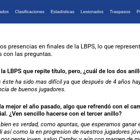
ados
Clasificaciones
Estadísticas
Lesionados
Traspasos
P
s presencias en finales de la LBPS, lo que representa
s con las preguntas.
la LBPS que repite título, pero, ¿cuál de los dos anil
s éste ha sido mas difícil ya que después de 4 años hay
ncia de buenos jugadores.
la mejor el año pasado, algo que refrendó con el ca
al. ¿Ven sencillo hacerse con el tercer anillo?
o bien es verdad, como apuntas, que esperamos ganar
 así como la en progresion de nuestros jugadores jóven
o por gente joven, salvo Camby, y aún con margen de m