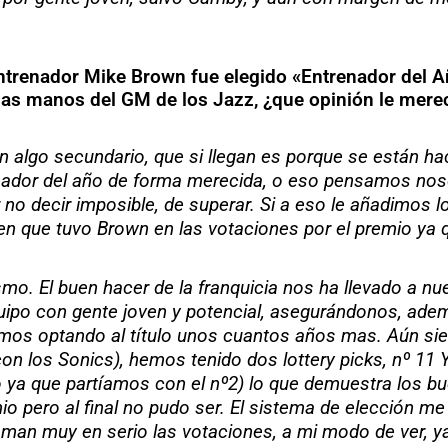
trenador Mike Brown fue elegido «Entrenador del A
las manos del GM de los Jazz, ¿que opinión le merec
on algo secundario, que si llegan es porque se están ha
enador del año de forma merecida, o eso pensamos nosot
 no decir imposible, de superar. Si a eso le añadimos lo
rgen que tuvo Brown en las votaciones por el premio y
o. El buen hacer de la franquicia nos ha llevado a nue
o con gente joven y potencial, asegurándonos, además
remos optando al título unos cuantos años mas. Aún s
los Sonics), hemos tenido dos lottery picks, nº 11 Yi 
 ya que partíamos con el nº2) lo que demuestra los bu
 pero al final no pudo ser. El sistema de elección me
oman muy en serio las votaciones, a mi modo de ver, 