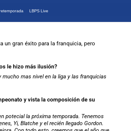
retemporada
LBPS Live
 un gran éxito para la franquicia, pero
los le hizo más ilusión?
 mucho mas nivel en la liga y las franquicias
mpeonato y vista la composición de su
 en potecial la próxima temporada. Tenemos
es, Yi, Blatche y el recién llegado Gordon.
ejora. Con todo esto, creemos que el año que