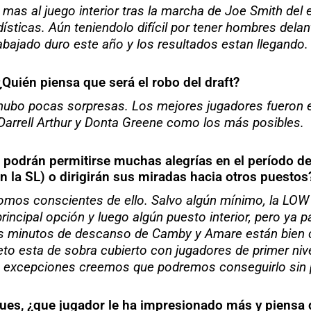
as al juego interior tras la marcha de Joe Smith del 
ticas. Aún teniendolo difícil por tener hombres delan
bajado duro este año y los resultados estan llegando.
¿Quién piensa que será el robo del draft?
i, hubo pocas sorpresas. Los mejores jugadores fueron 
Darrell Arthur y Donta Greene como los más posibles.
 podrán permitirse muchas alegrías en el período de 
 la SL) o dirigirán sus miradas hacia otros puestos
mos conscientes de ello. Salvo algún mínimo, la LOW
incipal opción y luego algún puesto interior, pero ya
 los minutos de descanso de Camby y Amare están bie
teto esta de sobra cubierto con jugadores de primer ni
os excepciones creemos que podremos conseguirlo sin
ues, ¿que jugador le ha impresionado más y piensa 