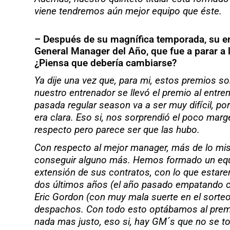
viene tendremos aún mejor equipo que éste.
– Después de su magnífica temporada, su en
General Manager del Año, que fue a parar a 
¿Piensa que debería cambiarse?
Ya dije una vez que, para mi, estos premios s
nuestro entrenador se llevó el premio al entr
pasada regular season va a ser muy difícil, por
era clara. Eso si, nos sorprendió el poco ma
respecto pero parece ser que las hubo.
Con respecto al mejor manager, más de lo mism
conseguir alguno más. Hemos formado un equip
extensión de sus contratos, con lo que esta
dos últimos años (el año pasado empatando con 
Eric Gordon (con muy mala suerte en el sorteo
despachos. Con todo esto optábamos al premio
nada mas justo, eso si, hay GM´s que no se t