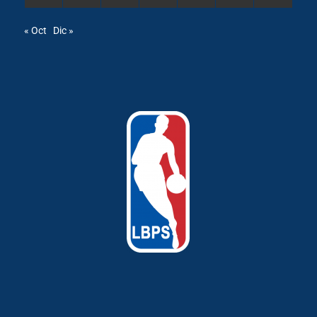
« Oct
Dic »