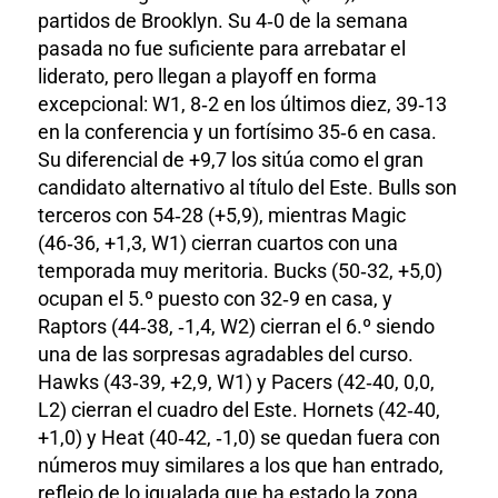
partidos de Brooklyn. Su 4‑0 de la semana
pasada no fue suficiente para arrebatar el
liderato, pero llegan a playoff en forma
excepcional: W1, 8‑2 en los últimos diez, 39‑13
en la conferencia y un fortísimo 35‑6 en casa.
Su diferencial de +9,7 los sitúa como el gran
candidato alternativo al título del Este. Bulls son
terceros con 54‑28 (+5,9), mientras Magic
(46‑36, +1,3, W1) cierran cuartos con una
temporada muy meritoria. Bucks (50‑32, +5,0)
ocupan el 5.º puesto con 32‑9 en casa, y
Raptors (44‑38, ‑1,4, W2) cierran el 6.º siendo
una de las sorpresas agradables del curso.
Hawks (43‑39, +2,9, W1) y Pacers (42‑40, 0,0,
L2) cierran el cuadro del Este. Hornets (42‑40,
+1,0) y Heat (40‑42, ‑1,0) se quedan fuera con
números muy similares a los que han entrado,
reflejo de lo igualada que ha estado la zona