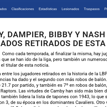
ados
Clasificaciones
Estadísticas
Lesionados
Traspasos
P
Y, DAMPIER, BIBBY Y NASH
ADOS RETIRADOS DE EST
Como cada temporada, al finalizar la misma, hay ju
 que se han ido de la liga, pero también un numeroso
 titular de esta noticia.
 entre los jugadores retirados en la historia de la 
encias ha dado y el segundo con más robos de balón. 
1.7 por partido, y también es 7º en robos de balón, 
aptors. Las virtudes de Camby han sido más bien def
y también lidera la lista de tapones con 1943, lo que
on 3, de su época en los dominantes Cavaliers. Otro