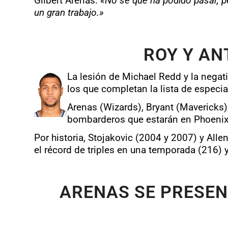
Gilbert Arenas
:
«No se que ha podido pasar, p
un gran trabajo.»
ROY Y AN
La lesión de Michael Redd y la nega
los que completan la lista de especia
Arenas (Wizards), Bryant (Mavericks), 
bombarderos que estarán en Phoenix
Por historia, Stojakovic (2004 y 2007) y Al
el récord de triples en una temporada (216) 
ARENAS SE PRESEN