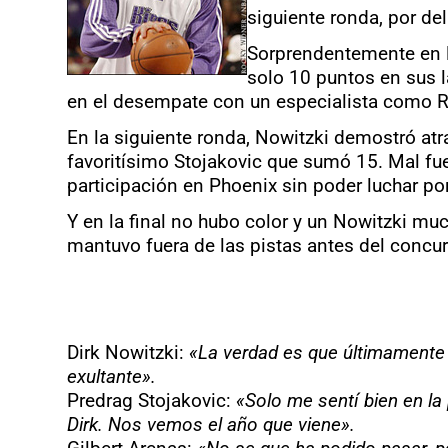
siguiente ronda, por del
Sorprendentemente en l
solo 10 puntos en sus l
en el desempate con un especialista como R
En la siguiente ronda, Nowitzki demostró atr
favoritísimo Stojakovic que sumó 15. Mal fue
participación en Phoenix sin poder luchar por 
Y en la final no hubo color y un Nowitzki m
mantuvo fuera de las pistas antes del concu
Dirk Nowitzki
:
«La verdad es que últimamente 
exultante».
Predrag Stojakovic
:
«Solo me sentí bien en la
Dirk. Nos vemos el año que viene».