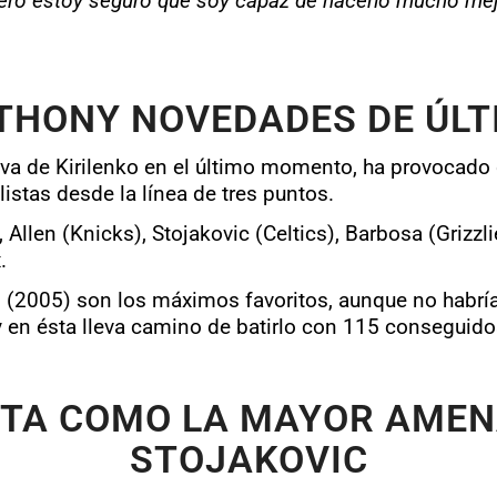
ero estoy seguro que soy capaz de hacerlo mucho mejo
THONY NOVEDADES DE ÚL
tiva de Kirilenko en el último momento, ha provocad
listas desde la línea de tres puntos.
Allen (Knicks), Stojakovic (Celtics), Barbosa (Grizzl
.
len (2005) son los máximos favoritos, aunque no habr
y en ésta lleva camino de batirlo con 115 conseguido
TA COMO LA MAYOR AMEN
STOJAKOVIC