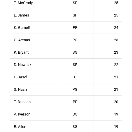
T. McGrady
SF
25
L. James
SF
25
K. Garnett
PF
24
G. Arenas
PG
23
K. Bryant
SG
23
D. Nowitzki
SF
22
P. Gasol
C
21
S. Nash
PG
21
T. Duncan
PF
20
A. Iverson
SG
19
R. Allen
SG
19