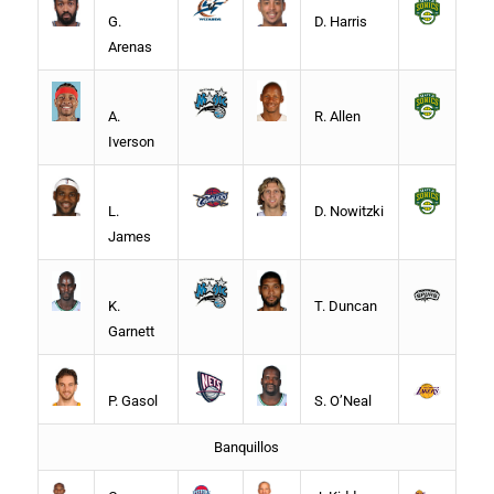
G.
D. Harris
Arenas
A.
R. Allen
Iverson
L.
D. Nowitzki
James
K.
T. Duncan
Garnett
P. Gasol
S. O’Neal
Banquillos