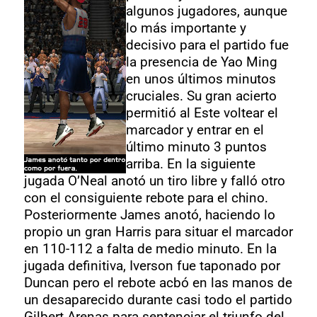
algunos jugadores, aunque
lo más importante y
decisivo para el partido fue
la presencia de Yao Ming
en unos últimos minutos
cruciales. Su gran acierto
permitió al Este voltear el
marcador y entrar en el
último minuto 3 puntos
arriba. En la siguiente
jugada O’Neal anotó un tiro libre y falló otro
con el consiguiente rebote para el chino.
Posteriormente James anotó, haciendo lo
propio un gran Harris para situar el marcador
en 110-112 a falta de medio minuto. En la
jugada definitiva, Iverson fue taponado por
Duncan pero el rebote acbó en las manos de
un desaparecido durante casi todo el partido
Gilbert Arenas para sentenciar el triunfo del