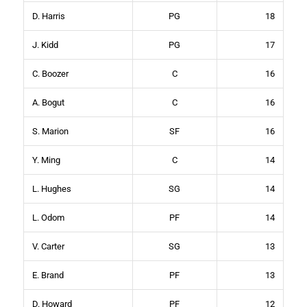
D. Harris
PG
18
J. Kidd
PG
17
C. Boozer
C
16
A. Bogut
C
16
S. Marion
SF
16
Y. Ming
C
14
L. Hughes
SG
14
L. Odom
PF
14
V. Carter
SG
13
E. Brand
PF
13
D. Howard
PF
12