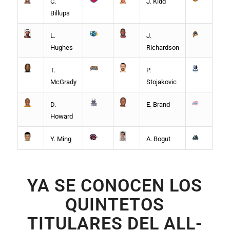
C.
J. Kidd
Billups
L.
J.
Hughes
Richardson
T.
P.
McGrady
Stojakovic
D.
E. Brand
Howard
Y. Ming
A. Bogut
YA SE CONOCEN LOS
QUINTETOS
TITULARES DEL ALL-