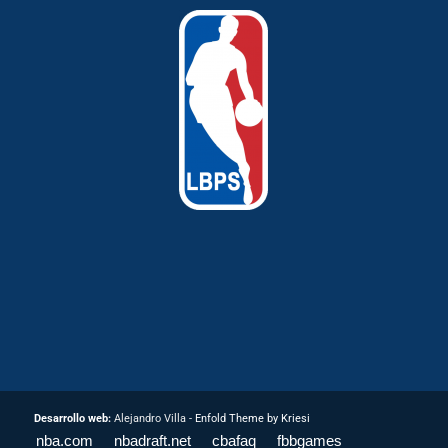
Desarrollo web:
Alejandro Villa -
Enfold Theme by Kriesi
nba.com
nbadraft.net
cbafaq
fbbgames