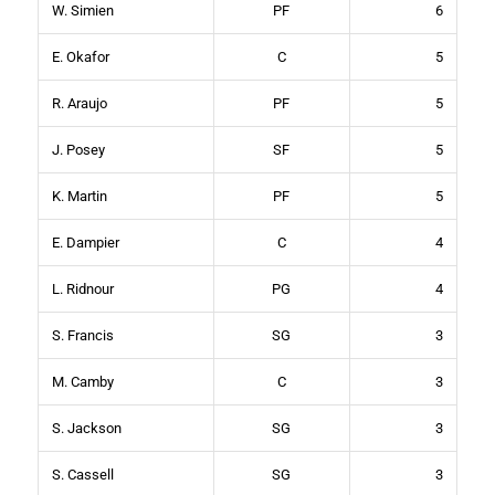
W. Simien
PF
6
E. Okafor
C
5
R. Araujo
PF
5
J. Posey
SF
5
K. Martin
PF
5
E. Dampier
C
4
L. Ridnour
PG
4
S. Francis
SG
3
M. Camby
C
3
S. Jackson
SG
3
S. Cassell
SG
3