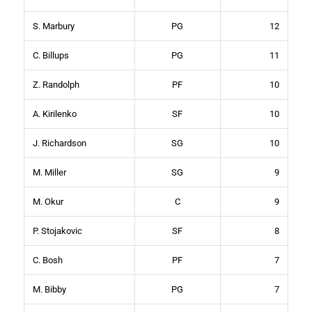
S. Marbury
PG
12
C. Billups
PG
11
Z. Randolph
PF
10
A. Kirilenko
SF
10
J. Richardson
SG
10
M. Miller
SG
9
M. Okur
C
9
P. Stojakovic
SF
8
C. Bosh
PF
7
M. Bibby
PG
7