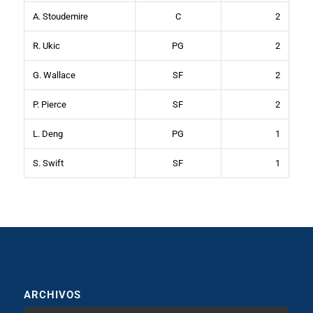
A. Stoudemire
C
2
R. Ukic
PG
2
G. Wallace
SF
2
P. Pierce
SF
2
L. Deng
PG
1
S. Swift
SF
1
ARCHIVOS